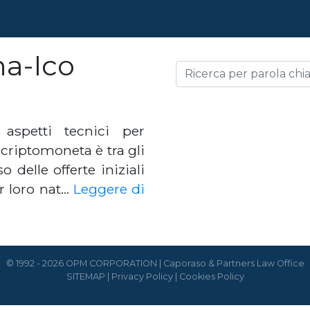
na-Ico
 aspetti tecnici per
 criptomoneta è tra gli
 delle offerte iniziali
er loro nat…
Leggere di
© 1992 - 2026 OPM CORPORATION | Caporaso & Partners Law Office
SITEMAP
|
Privacy Policy
|
Cookies Policy