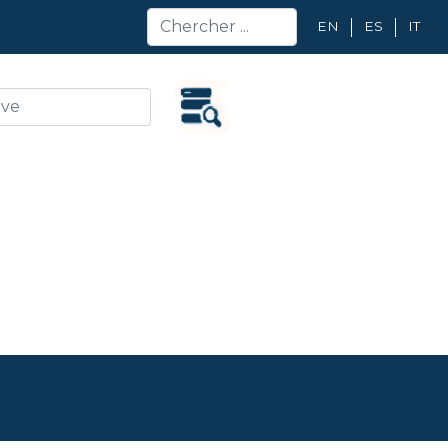
EN
ES
IT