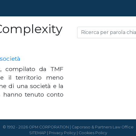
Complexity
 società
ex, compilato da TMF
e il territorio meno
e di una società e la
n hanno tenuto conto
© 1992 - 2026 OPM CORPORATION | Caporaso & Partners Law Office
SITEMAP
|
Privacy Policy
|
Cookies Policy