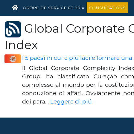
HOME
ORDRE DE SERVICE ET PRIX
CONSULTATIONS
Global Corporate 
Index
I 5 paesi in cui è più facile formare una
Il Global Corporate Complexity Ind
Group, ha classificato Curaçao com
complesso al mondo per la costituzion
conduzione di affari. Ovviamente no
dei para…
Leggere di piú