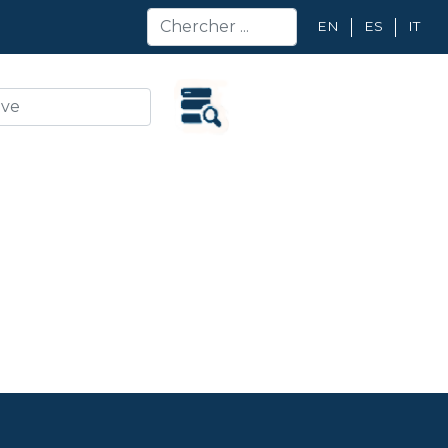
EN
ES
IT