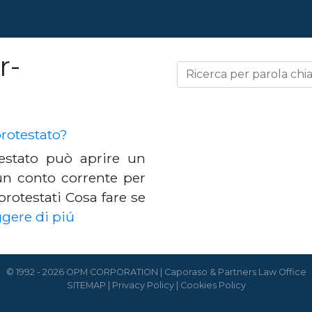
r-
rotestato?
estato può aprire un
 un conto corrente per
rotestati Cosa fare se
gere di piú
© 1992 - 2026 OPM CORPORATION | Caporaso & Partners Law Office
SITEMAP
|
Privacy Policy
|
Cookies Policy