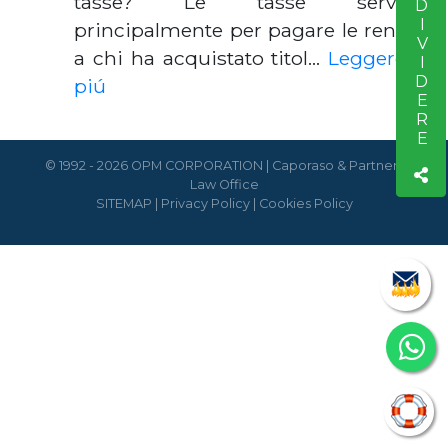
CONDIVIDERE
tasse? Le tasse servono
principalmente per pagare le rendite
a chi ha acquistato titol…
Leggere di
piú
© 1992 - 2026 OPM CORPORATION | Caporaso & Partners
Law Office
SITEMAP
|
Privacy Policy
|
Cookies Policy