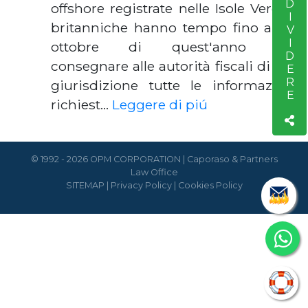
CONDIVIDERE
offshore registrate nelle Isole Vergini
britanniche hanno tempo fino al 1 °
ottobre di quest'anno per
consegnare alle autorità fiscali di tale
giurisdizione tutte le informazioni
richiest…
Leggere di piú
© 1992 - 2026 OPM CORPORATION | Caporaso & Partners
Law Office
SITEMAP
|
Privacy Policy
|
Cookies Policy