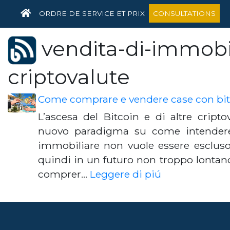
HOME
ORDRE DE SERVICE ET PRIX
CONSULTATIONS
vendita-di-immobi
criptovalute
Come comprare e vendere case con bi
L’ascesa del Bitcoin e di altre cript
nuovo paradigma su come intendere i
immobiliare non vuole essere esclus
quindi in un futuro non troppo lonta
comprer…
Leggere di piú