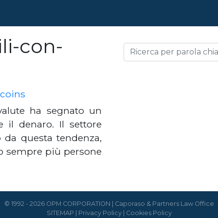
li-con-
tcoins
ovalute ha segnato un
l denaro. Il settore
o da questa tendenza,
no sempre più persone
© 1992 - 2026 OPM CORPORATION | Caporaso & Partners Law Office
SITEMAP
|
Privacy Policy
|
Cookies Policy