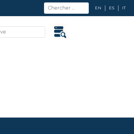
EN
ES
IT