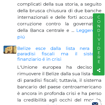
complicati della sua storia, a seguito
della brusca chiusura di due banche
internazionali e delle forti accuse di
CONDIVIDERE
S
corruzione contro la governatrice
della Banca centrale e …
Leggere di
piú
Belize esce dalla lista nera dei
paradisi fiscali ma il sistema
finanziario é in crisi
L'Unione europea ha deciso di
rimuovere il Belize dalla sua lista nera
di paradisi fiscali; tuttavia, il sistema
bancario del paese centroamericano
è ancora in profonda crisi e ha perso
la credibilità agli occhi del mondo.