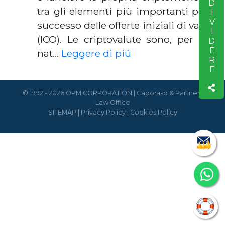
CONDIVIDERE
tra gli elementi più importanti per il
successo delle offerte iniziali di valuta
(ICO). Le criptovalute sono, per loro
nat…
Leggere di piú
© 1992 - 2026 OPM CORPORATION | Caporaso & Partners
Law Office
SITEMAP
|
Privacy Policy
|
Cookies Policy