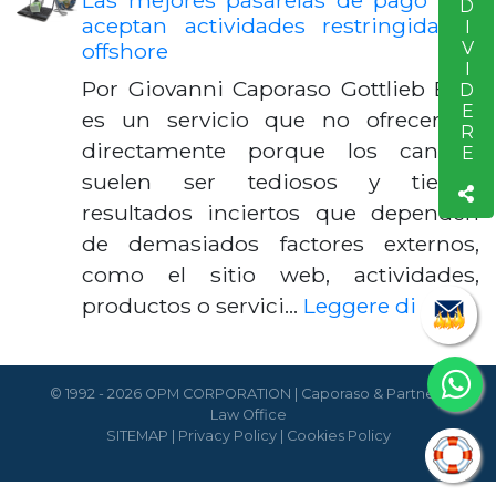
CONDIVIDERE
Las mejores pasarelas de pago que
aceptan actividades restringidas y
offshore
Por Giovanni Caporaso Gottlieb Este
es un servicio que no ofrecemos
directamente porque los canales
suelen ser tediosos y tienen
resultados inciertos que dependen
de demasiados factores externos,
como el sitio web, actividades,
productos o servici…
Leggere di piú
© 1992 - 2026 OPM CORPORATION | Caporaso & Partners
Law Office
SITEMAP
|
Privacy Policy
|
Cookies Policy