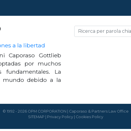
o
nes a la libertad
ni Caporaso Gottlieb
doptadas por muchos
s fundamentales. La
l mundo debido a la
© 1992 - 2026 OPM CORPORATION | Caporaso & Partners Law Office
SITEMAP
|
Privacy Policy
|
Cookies Policy