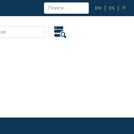
EN
ES
IT