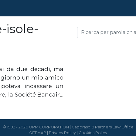
-isole-
ai da due decadi, ma
tro giorno un mio amico
poteva incassare un
e, la Société Bancair…
© 1992 - 2026 OPM CORPORATION | Caporaso & Partners Law Office
SITEMAP
|
Privacy Policy
|
Cookies Policy