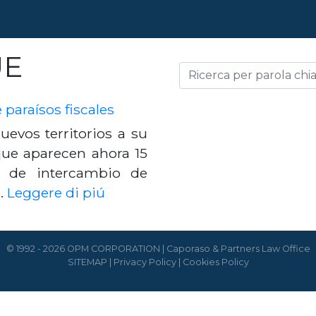
UE
paraísos fiscales
evos territorios a su
 que aparecen ahora 15
os de intercambio de
o…
Leggere di piú
© 1992 - 2026 OPM CORPORATION | Caporaso & Partners Law Office
SITEMAP
|
Privacy Policy
|
Cookies Policy