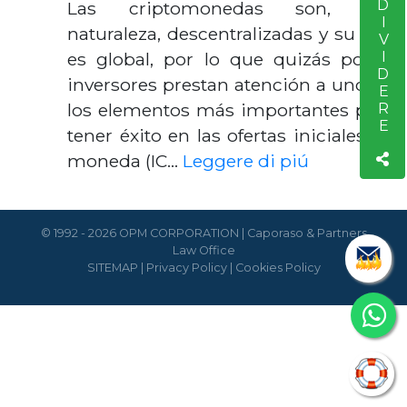
CONDIVIDERE
Las criptomonedas son, por
naturaleza, descentralizadas y su uso
es global, por lo que quizás pocos
inversores prestan atención a uno de
los elementos más importantes para
tener éxito en las ofertas iniciales de
moneda (IC…
Leggere di piú
© 1992 - 2026 OPM CORPORATION | Caporaso & Partners
Law Office
SITEMAP
|
Privacy Policy
|
Cookies Policy