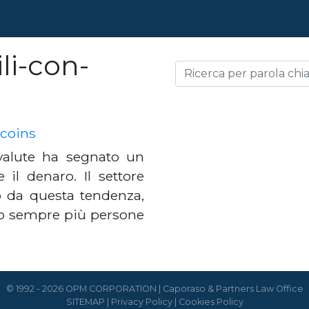
li-con-
tcoins
ovalute ha segnato un
l denaro. Il settore
o da questa tendenza,
no sempre più persone
© 1992 - 2026 OPM CORPORATION | Caporaso & Partners Law Office
SITEMAP
|
Privacy Policy
|
Cookies Policy