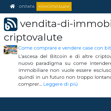
HOME
ОПЛАТА
КОНСУЛЬТАЦИИ
vendita-di-immobi
criptovalute
Come comprare e vendere case con bi
L’ascesa del Bitcoin e di altre cript
nuovo paradigma su come intendere i
immobiliare non vuole essere esclus
quindi in un futuro non troppo lonta
comprer…
Leggere di piú