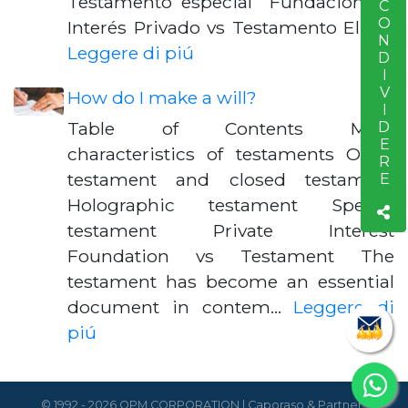
Testamento especial Fundación de
CONDIVIDERE
S
Interés Privado vs Testamento El te…
Leggere di piú
How do I make a will?
Table of Contents Main
characteristics of testaments Open
testament and closed testament
Holographic testament Special
testament Private Interest
Foundation vs Testament The
testament has become an essential
document in contem…
Leggere di
piú
© 1992 - 2026 OPM CORPORATION | Caporaso & Partners