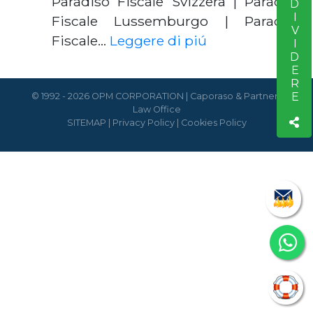
CONDIVIDERE
Paradiso Fiscale Svizzera | Paradiso
Fiscale Lussemburgo | Paradiso
Fiscale…
Leggere di piú
© 1992 - 2026 OPM CORPORATION | Caporaso & Partners
Law Office
SITEMAP
|
Privacy Policy
|
Cookies Policy