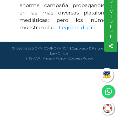
CONDIVIDERE
enorme campaña propagandística
en las más diversas plataformas
mediáticas; pero los números
muestran clar…
Leggere di piú
© 1992 - 2026 OPM CORPORATION | Caporaso & Partners
Law Office
SITEMAP
|
Privacy Policy
|
Cookies Policy