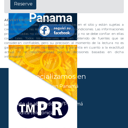
Reserve
ADVERTENCIAS DE RIESGO
Los puntos de vistas y opiniones expresadas en el sitio y están sujetas a
cambios según las leyes, el mercado y otras condiciones. Las informaciones
proporcionadas no constituyen un aviso legal y no se debe confiar en ellas
como tales. Todos los materiales se han obtenido de fuentes que se
consideran confiables, pero su precisión al momento de la lectura no es
garantizada. No existe representación o garantía en cuanto a la exactitud
actual ni la responsabilidad por las decisiones basadas en dicha
información.
Nos especializamos en
Abogados italianos en Panamá
Abrir un banco
Bufete de abogados en Panamá
Consulta telefónica
Contratos de todo tipo