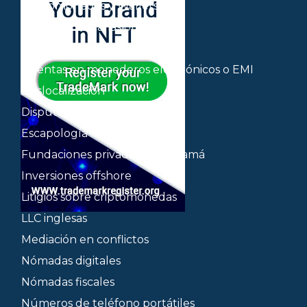
Criptomonedas y Wallets
Cuentas bancarias offshore
Cuentas bancarias onshore
Cuentas en monederos electrónicos o EMI
Deslocalización
Disputas bancarias
Escapología fiscal
Fundaciones privadas de Panamá
Inversiones offshore
Litigios sobre criptomonedas
LLC inglesas
Mediación en conflictos
Nómadas digitales
Nómadas fiscales
Números de teléfono portátiles