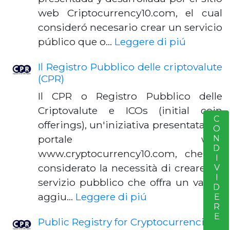
web Criptocurrency10.com, el cual
consideró necesario crear un servicio
público que o…
Leggere di piú
Il Registro Pubblico delle criptovalute
(CPR)
Il CPR o Registro Pubblico delle
Criptovalute e ICOs (initial coin
CONDIVIDERE
S
offerings), un'iniziativa presentata dal
portale web
www.cryptocurrency10.com, che ha
considerato la necessità di creare un
servizio pubblico che offra un valore
aggiu…
Leggere di piú
Public Registry for Cryptocurrencies