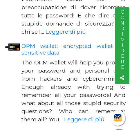
preoccupazione di dover ricordare
CONDIVIDERE
S
tutte le password! E che dire delle
stupide domande di sicurezza? Ma
chi se l…
Leggere di piú
OPM wallet: encrypted wallet for
sensitive data
The OPM wallet will help you protect
your password and personal data
from hackers and cybercriminals.
Enough already with trying to
remember all your passwords! And
what about all those stupid security
questions? Who can remember
them all? You…
Leggere di piú