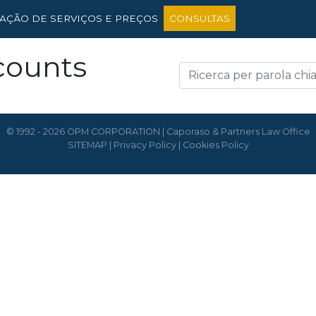
TAÇÃO DE SERVIÇOS E PREÇOS
CONSULTAS
counts
© 1992 - 2026 OPM CORPORATION | Caporaso & Partners Law Office
SITEMAP
|
Privacy Policy
|
Cookies Policy