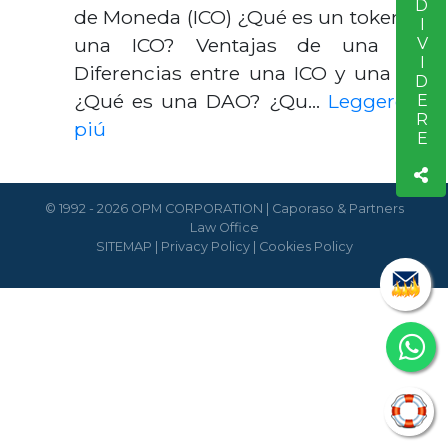
CONDIVIDERE
de Moneda (ICO) ¿Qué es un token de
una ICO? Ventajas de una ICO
Diferencias entre una ICO y una OPI
¿Qué es una DAO? ¿Qu…
Leggere di
piú
© 1992 - 2026 OPM CORPORATION | Caporaso & Partners
Law Office
SITEMAP
|
Privacy Policy
|
Cookies Policy