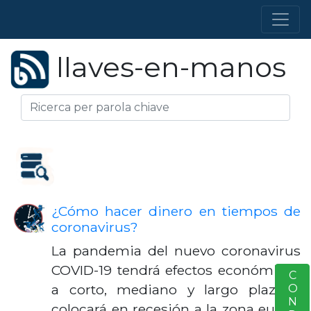
llaves-en-manos
¿Cómo hacer dinero en tiempos de
coronavirus?
La pandemia del nuevo coronavirus
COVID-19 tendrá efectos económicos
S
a corto, mediano y largo plazo y
colocará en recesión a la zona euro y