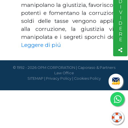
CONDIVIDERE
manipolano la giustizia, favoriscono i
potenti e fomentano la corruzione. I
soldi delle tasse vengono applicati
alla corruzione, la giustizia viene
manipolata e i segreti sporchi della…
Leggere di piú
© 1992 - 2026 OPM CORPORATION | Caporaso & Partners
Law Office
SITEMAP
|
Privacy Policy
|
Cookies Policy