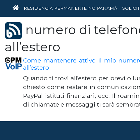
HOME
RESIDENCIA PERMANENTE NO PANAMÁ
SOLICI
numero di telefono
all’estero
Come mantenere attivo il mio numero 
all’estero
Quando ti trovi all’estero per brevi o lu
chiesto come restare in comunicazione
PayPal istituti finanziari, ecc. Il roami
di chiamate e messaggi ti sarà sembra