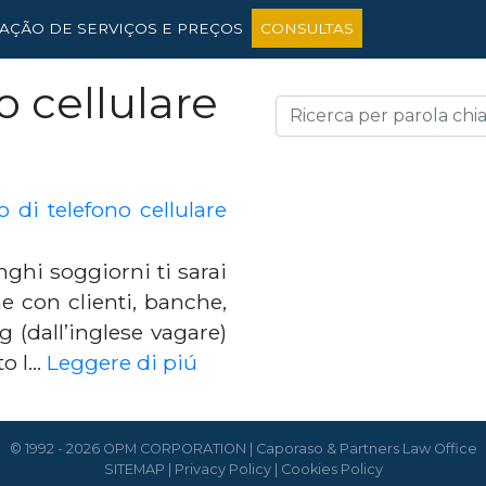
TAÇÃO DE SERVIÇOS E PREÇOS
CONSULTAS
 cellulare
di telefono cellulare
nghi soggiorni ti sarai
 con clienti, banche,
ng (dall’inglese vagare)
to l…
Leggere di piú
© 1992 - 2026 OPM CORPORATION | Caporaso & Partners Law Office
SITEMAP
|
Privacy Policy
|
Cookies Policy