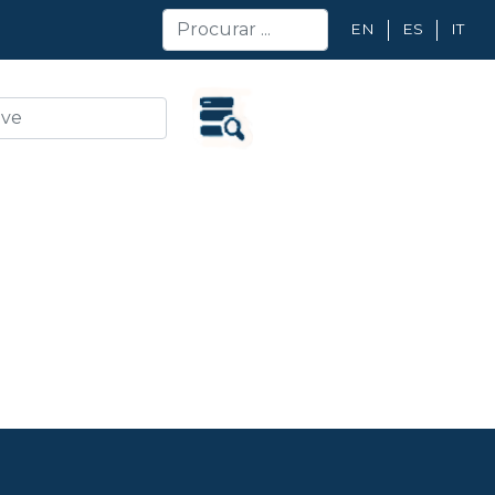
EN
ES
IT