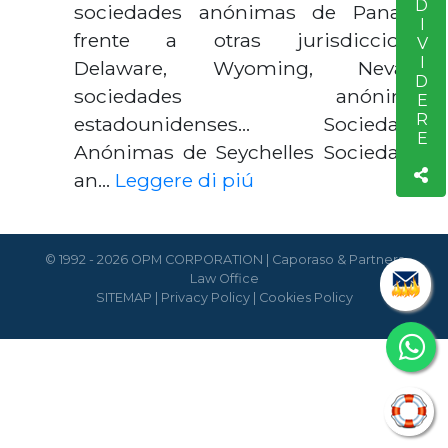
CONDIVIDERE
sociedades anónimas de Panamá
frente a otras jurisdicciones
Delaware, Wyoming, Nevada,
sociedades anónimas
estadounidenses... Sociedades
Anónimas de Seychelles Sociedades
an…
Leggere di piú
© 1992 - 2026 OPM CORPORATION | Caporaso & Partners
Law Office
SITEMAP
|
Privacy Policy
|
Cookies Policy