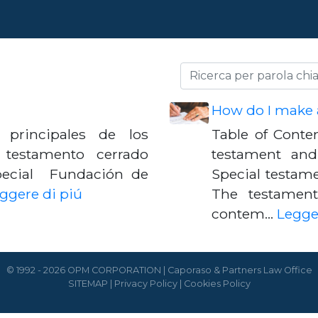
How do I make a
 principales de los
Table of Conte
 testamento cerrado
testament and
pecial Fundación de
Special testam
ggere di piú
The testamen
contem…
Legge
© 1992 - 2026 OPM CORPORATION | Caporaso & Partners Law Office
SITEMAP
|
Privacy Policy
|
Cookies Policy