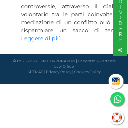
CONDIVIDERE
controversie, attraverso il dialogo
volontario tra le parti coinvolte. La
mediazione di un conflitto può farti
risparmiare un sacco di temp…
Leggere di piú
© 1992 - 2026 OPM CORPORATION | Caporaso & Partners
Law Office
SITEMAP
|
Privacy Policy
|
Cookies Policy