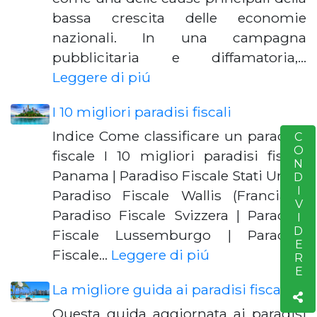
bassa crescita delle economie
nazionali. In una campagna
pubblicitaria e diffamatoria,…
Leggere di piú
I 10 migliori paradisi fiscali
Indice Come classificare un paradiso
CONDIVIDERE
S
fiscale I 10 migliori paradisi fiscali
Panama | Paradiso Fiscale Stati Uniti |
Paradiso Fiscale Wallis (Francia) |
Paradiso Fiscale Svizzera | Paradiso
Fiscale Lussemburgo | Paradiso
Fiscale…
Leggere di piú
La migliore guida ai paradisi fiscali
Questa guida aggiornata ai paradisi