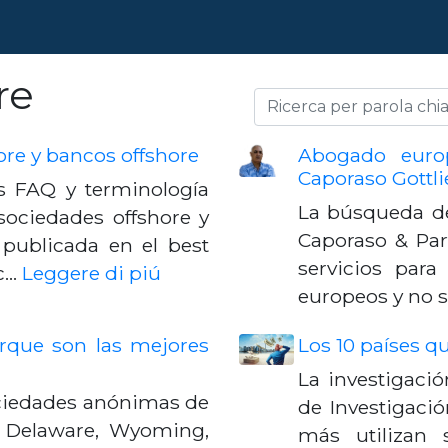
re
ore y bancos offshore
Abogado euro
Caporaso Gottli
as FAQ y terminología
La búsqueda d
 sociedades offshore y
Caporaso & Par
 publicada en el best
servicios par
Ac…
Leggere di piú
europeos y no s
que son las mejores
Los 10 países q
La investigació
ociedades anónimas de
de Investigació
s Delaware, Wyoming,
más utilizan 