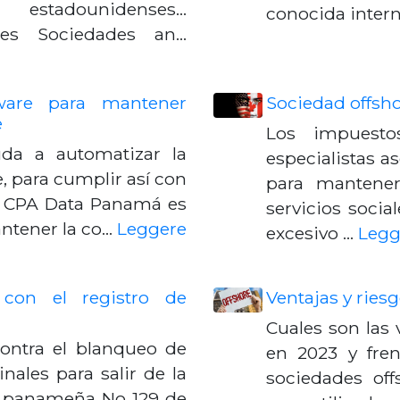
stadounidenses...
conocida inte
les Sociedades an…
ware para mantener
Sociedad offsho
e
Los impuest
a a automatizar la
especialistas 
, para cumplir así con
para mantener
á. CPA Data Panamá es
servicios socia
ntener la co…
Leggere
excesivo …
Legg
con el registro de
Ventajas y ries
Cuales son las 
ontra el blanqueo de
en 2023 y fren
inales para salir de la
sociedades off
Ley panameña No 129 de