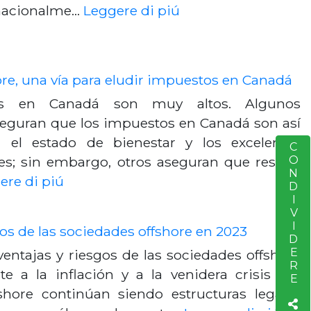
rnacionalme…
Leggere di piú
re, una vía para eludir impuestos en Canadá
os en Canadá son muy altos. Algunos
aseguran que los impuestos en Canadá son así
 el estado de bienestar y los excelentes
CONDIVIDERE
S
les; sin embargo, otros aseguran que resulta
ere di piú
gos de las sociedades offshore en 2023
ventajas y riesgos de las sociedades offshore
te a la inflación y a la venidera crisis Las
shore continúan siendo estructuras legales