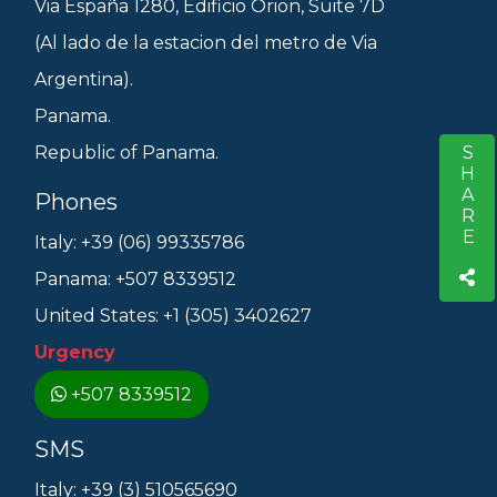
Via España 1280, Edificio Orion, Suite 7D
(Al lado de la estacion del metro de Via
Argentina).
Panama.
SHARE
Republic of Panama.
S
Phones
Italy: +39 (06) 99335786
Panama: +507 8339512
United States: +1 (305) 3402627
Urgency
+507 8339512
SMS
Italy: +39 (3) 510565690