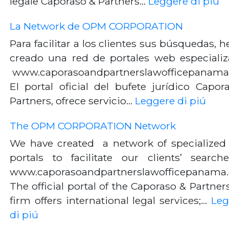
legale Caporaso & Partners…
Leggere di piú
La Network de OPM CORPORATION
Para facilitar a los clientes sus búsquedas,
creado una red de portales web especializ
www.caporasoandpartnerslawofficepanam
El portal oficial del bufete jurídico Capor
Partners, ofrece servicio…
Leggere di piú
The OPM CORPORATION Network
We have created a network of specialize
portals to facilitate our clients’ searche
www.caporasoandpartnerslawofficepanama
The official portal of the Caporaso & Partner
firm offers international legal services;…
Leg
di piú