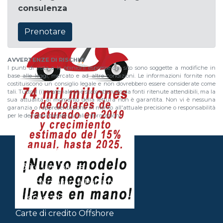
consulenza
Prenotare
AVVERTENZE DI RISCHIO
I punti di vista e le opinioni espresse dal sito sono soggette a modifiche in
base alle leggi, mercato e ad altre condizioni. Le informazioni fornite non
costituiscono un consiglio legale e non dovrebbero essere considerate come
tali. Tutto il (i) materiale (i) è stato ottenuto da fonti ritenute attendibili, ma la
sua attualitá al momento della lettura non è garantita. Non vi è nessuna
garanzia o rappresentazione in merito all'attuale precisione o responsabilità
per le decisioni basate su tali informazioni.
Siamo specialisti in
Aprire una banca
Avvocati italiani a Panama
Business plan
Carte di credito Offshore