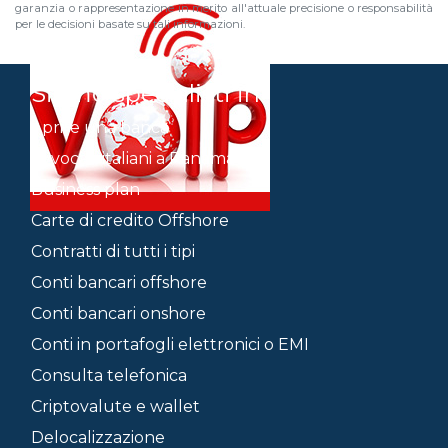
garanzia o rappresentazione in merito all'attuale precisione o responsabilità
per le decisioni basate su tali informazioni.
Siamo specialisti in
Aprire una banca
Avvocati italiani a Panama
Business plan
Carte di credito Offshore
Contratti di tutti i tipi
Conti bancari offshore
Conti bancari onshore
Conti in portafogli elettronici o EMI
Consulta telefonica
Criptovalute e wallet
Delocalizzazione