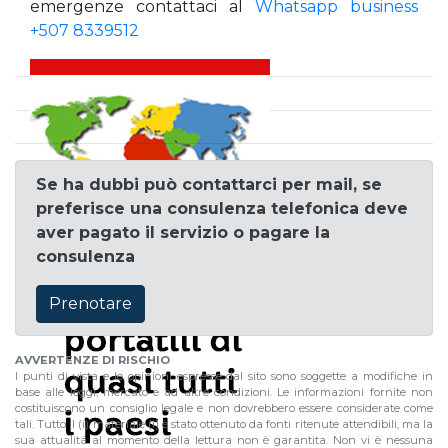
emergenze contattaci al
Whatsapp business
+507 8339512
Se ha dubbi può contattarci per mail, se
preferisce una consulenza telefonica deve
aver pagato il servizio o pagare la
consulenza
Prenotare
AVVERTENZE DI RISCHIO
I punti di vista e le opinioni espresse dal sito sono soggette a modifiche in
base alle leggi, mercato e ad altre condizioni. Le informazioni fornite non
costituiscono un consiglio legale e non dovrebbero essere considerate come
tali. Tutto il (i) materiale (i) è stato ottenuto da fonti ritenute attendibili, ma la
sua attualitá al momento della lettura non è garantita. Non vi è nessuna