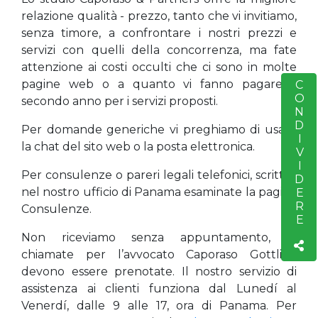
relazione qualità - prezzo, tanto che vi invitiamo,
senza timore, a confrontare i nostri prezzi e
servizi con quelli della concorrenza, ma fate
attenzione ai costi occulti che ci sono in molte
pagine web o a quanto vi fanno pagare il
CONDIVIDERE
S
secondo anno per i servizi proposti.
Per domande generiche vi preghiamo di usare
la chat del sito web o la posta elettronica.
Per consulenze o pareri legali telefonici, scritti o
nel nostro ufficio di Panama esaminate la pagina
Consulenze.
Non riceviamo senza appuntamento, le
chiamate per l’avvocato Caporaso Gottlieb
devono essere prenotate. Il nostro servizio di
assistenza ai clienti funziona dal Lunedí al
Venerdí, dalle 9 alle 17, ora di Panama. Per