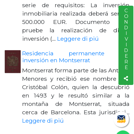
serie de requisitos: La inversión
CONDIVIDERE
S
inmobiliaria realizada deberá ser de
500.000 EUR. Documento que
pruebe la realización de dicha
inversión (…
Leggere di piú
Residencia permanente por
inversión en Montserrat
Montserrat forma parte de las Antillas
Menores y recibió ese nombre por
Cristóbal Colón, quien la descubrió
en 1493 y le resultó similar a la
montaña de Montserrat, situada
cerca de Barcelona. Esta jurisdicci…
Leggere di piú