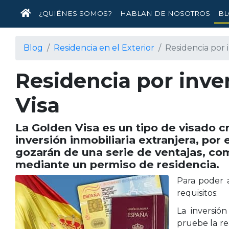
INICIO
¿QUIÉNES SOMOS?
HABLAN DE NOSOTROS
BL
Blog
Residencia en el Exterior
Residencia por 
Residencia por inve
Visa
La Golden Visa es un tipo de visado c
inversión inmobiliaria extranjera, por 
gozarán de una serie de ventajas, co
mediante un permiso de residencia.
Para poder a
requisitos:
La inversió
pruebe la re