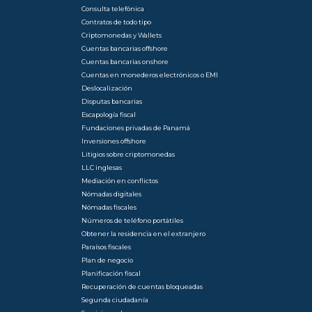
Consulta telefónica
Contratos de todo tipo
Criptomonedas y Wallets
Cuentas bancarias offshore
Cuentas bancarias onshore
Cuentas en monederos electrónicos o EMI
Deslocalización
Disputas bancarias
Escapología fiscal
Fundaciones privadas de Panamá
Inversiones offshore
Litigios sobre criptomonedas
LLC inglesas
Mediación en conflictos
Nómadas digitales
Nómadas fiscales
Números de teléfono portátiles
Obtener la residencia en el extranjero
Paraísos fiscales
Plan de negocio
Planificación fiscal
Recuperación de cuentas bloqueadas
Segunda ciudadanía