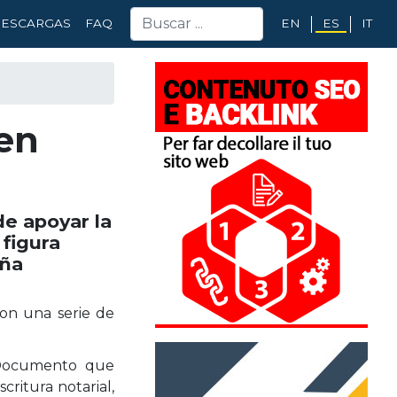
EN
ES
IT
ESCARGAS
FAQ
den
de apoyar la
 figura
aña
con una serie de
. Documento que
critura notarial,