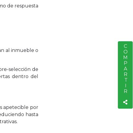
ximo de respuesta
COMPARTIR
S
tan al inmueble o
 pre-selección de
fertas dentro del
ás apetecible por
reduciendo hasta
rativas.