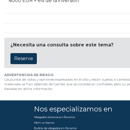
4000 EUR + 6% de la inversión.
¿Necesita una consulta sobre este tema?
Reserve
ADVERTENCIAS DE RIESGO
Los puntos de vistas y opiniones expresadas en el sitio y están sujetas a cambio
materiales se han obtenido de fuentes que se consideran confiables, pero su pr
basadas en dicha información.
Nos especializamos en
Abogados italianos en Panamá
Abrir un banco
Bufete de abogados en Panamá