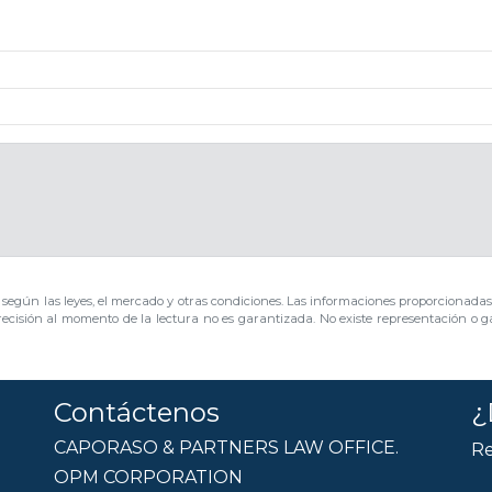
s según las leyes, el mercado y otras condiciones. Las informaciones proporcionadas 
ecisión al momento de la lectura no es garantizada. No existe representación o ga
Contáctenos
¿
CAPORASO & PARTNERS LAW OFFICE.
Re
OPM CORPORATION