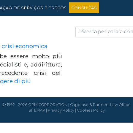
TAÇÃO DE SERVIÇOS E PREÇOS
CONSULTAS
a crisi economica
be essere molto più
ialisti e, addirittura,
ecedente crisi del
gere di piú
© 1992 - 2026 OPM CORPORATION | Caporaso & Partners Law Office
SITEMAP
|
Privacy Policy
|
Cookies Policy