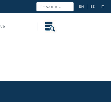
EN
ES
IT