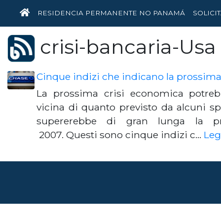
HOME
RESIDENCIA PERMANENTE NO PANAMÁ
SOLICI
crisi-bancaria-Usa
Cinque indizi che indicano la prossim
La prossima crisi economica potreb
vicina di quanto previsto da alcuni spec
supererebbe di gran lunga la pr
2007. Questi sono cinque indizi c…
Leg