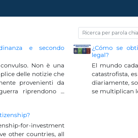
dinanza e secondo
¿Cómo se obti
legal?
convulso. Non è una
El mundo cada 
plice delle notizie che
catastrofista, e
mente provenienti da
diariamente, s
guerra riprendono …
se multiplican l
tizenship?
enship-for-investment
ve other countries, all