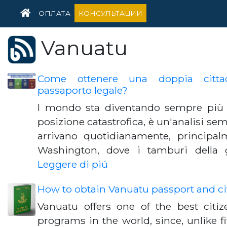
HOME
ОПЛАТА
КОНСУЛЬТАЦИИ
Vanuatu
Come ottenere una doppia citta
passaporto legale?
l mondo sta diventando sempre più 
posizione catastrofica, è un'analisi sem
arrivano quotidianamente, principal
Washington, dove i tamburi della 
Leggere di piú
How to obtain Vanuatu passport and ci
Vanuatu offers one of the best citiz
programs in the world, since, unlike fi