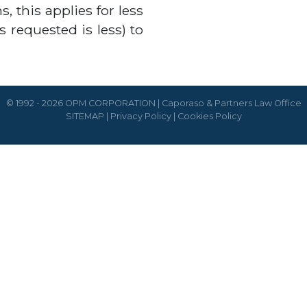
, this applies for less
requested is less) to
© 1992 - 2026 OPM CORPORATION | Caporaso & Partners Law Office
SITEMAP
|
Privacy Policy
|
Cookies Policy