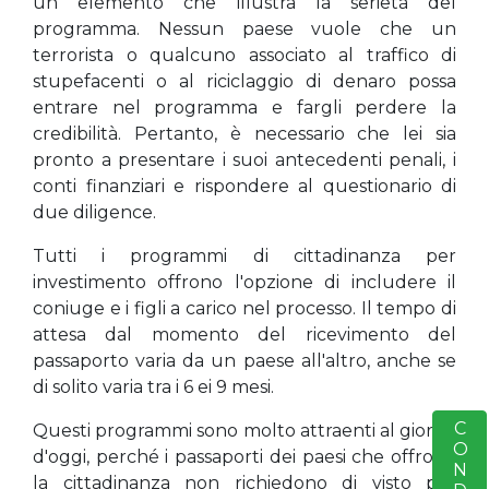
un elemento che illustra la serietà del
programma. Nessun paese vuole che un
terrorista o qualcuno associato al traffico di
stupefacenti o al riciclaggio di denaro possa
entrare nel programma e fargli perdere la
credibilità. Pertanto, è necessario che lei sia
pronto a presentare i suoi antecedenti penali, i
conti finanziari e rispondere al questionario di
due diligence.
Tutti i programmi di cittadinanza per
investimento offrono l'opzione di includere il
coniuge e i figli a carico nel processo. Il tempo di
attesa dal momento del ricevimento del
passaporto varia da un paese all'altro, anche se
di solito varia tra i 6 ei 9 mesi.
S
Questi programmi sono molto attraenti al giorno
d'oggi, perché i passaporti dei paesi che offrono
la cittadinanza non richiedono di visto per