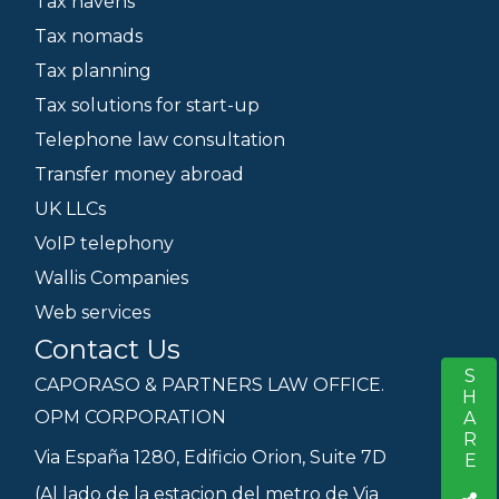
Tax havens
Tax nomads
Tax planning
Tax solutions for start-up
Telephone law consultation
Transfer money abroad
UK LLCs
VoIP telephony
Wallis Companies
Web services
Contact Us
SHARE
S
CAPORASO & PARTNERS LAW OFFICE.
OPM CORPORATION
Via España 1280, Edificio Orion, Suite 7D
(Al lado de la estacion del metro de Via