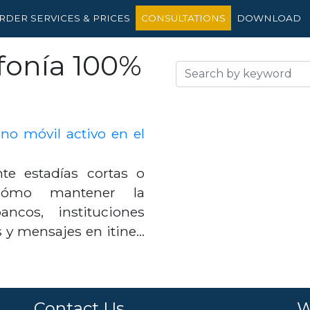
RDER SERVICES & PRICES
CONSULTATIONS
DOWNLOAD
fonía 100%
o móvil activo en el
te estadías cortas o
 cómo mantener la
ncos, instituciones
s y mensajes en itine…
Contact Us
W