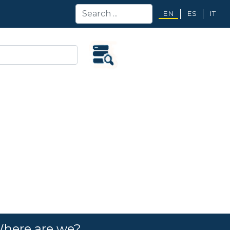
EN
ES
IT
here are we?