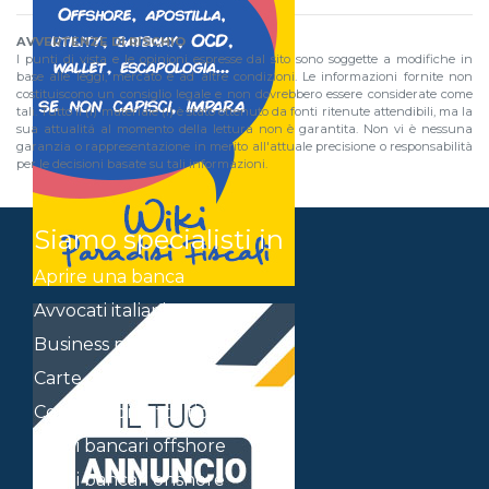
AVVERTENZE DI RISCHIO
I punti di vista e le opinioni espresse dal sito sono soggette a modifiche in
base alle leggi, mercato e ad altre condizioni. Le informazioni fornite non
costituiscono un consiglio legale e non dovrebbero essere considerate come
tali. Tutto il (i) materiale (i) è stato ottenuto da fonti ritenute attendibili, ma la
sua attualitá al momento della lettura non è garantita. Non vi è nessuna
garanzia o rappresentazione in merito all'attuale precisione o responsabilità
per le decisioni basate su tali informazioni.
Siamo specialisti in
Aprire una banca
Avvocati italiani a Panama
Business plan
Carte di credito Offshore
Contratti di tutti i tipi
Conti bancari offshore
Conti bancari onshore