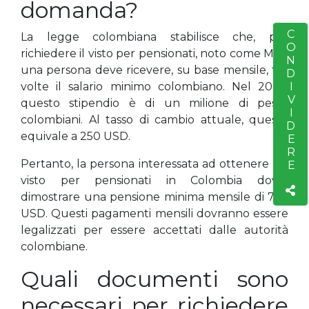
domanda?
CONDIVIDERE
S
La legge colombiana stabilisce che, per
richiedere il visto per pensionati, noto come M-11,
una persona deve ricevere, su base mensile, tre
volte il salario minimo colombiano. Nel 2022,
questo stipendio è di un milione di pesos
colombiani. Al tasso di cambio attuale, questo
equivale a 250 USD.
Pertanto, la persona interessata ad ottenere un
visto per pensionati in Colombia dovrà
dimostrare una pensione minima mensile di 750
USD. Questi pagamenti mensili dovranno essere
legalizzati per essere accettati dalle autorità
colombiane.
Quali documenti sono
necessari per richiedere