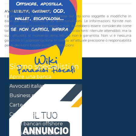
AVVERTENZE DI RISCHIO
I punti di vista e le opinioni espresse dal sito sono soggette a modifiche in
base alle leggi, mercato e ad altre condizioni. Le informazioni fornite non
costituiscono un consiglio legale e non dovrebbero essere considerate come
tali. Tutto il (i) materiale (i) è stato ottenuto da fonti ritenute attendibili, ma la
sua attualitá al momento della lettura non è garantita. Non vi è nessuna
garanzia o rappresentazione in merito all'attuale precisione o responsabilità
per le decisioni basate su tali informazioni.
Siamo specialisti in
Aprire una banca
Avvocati italiani a Panama
Business plan
Carte di credito Offshore
Contratti di tutti i tipi
Conti bancari offshore
Conti bancari onshore