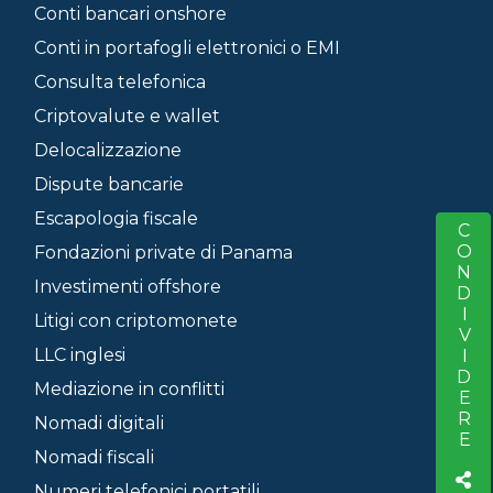
Conti bancari onshore
Conti in portafogli elettronici o EMI
Consulta telefonica
Criptovalute e wallet
Delocalizzazione
Dispute bancarie
Escapologia fiscale
CONDIVIDERE
S
Fondazioni private di Panama
Investimenti offshore
Litigi con criptomonete
LLC inglesi
Mediazione in conflitti
Nomadi digitali
Nomadi fiscali
Numeri telefonici portatili