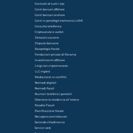
Contratti di tutti i tipi
Conti bancari offshore
Conti bancari onshore
Conti in portafogli elettronici o EMI
Consulta telefonica
Criptovalute e wallet
Delocalizzazione
Dispute bancarie
Escapologia fiscale
Fondazioni private di Panama
Investimenti offshore
Litigi con criptomonete
LLC inglesi
Mediazione in conflitti
Nomadi digitali
Nomadi fiscali
Numeri telefonici portatili
Ottenere la residenza all’ estero
Paradisi Fiscali
Pianificazione fiscale
Recupero conti bloccati
Seconda cittadinanza
Servizi web