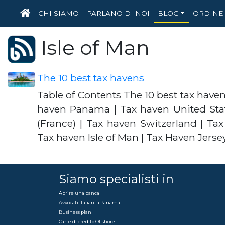
HOME
CHI SIAMO
PARLANO DI NOI
BLOG
ORDINE 
Isle of Man
The 10 best tax havens
Table of Contents The 10 best tax haven
haven Panama | Tax haven United Stat
(France) | Tax haven Switzerland | T
Tax haven Isle of Man | Tax Haven Jerse
Siamo specialisti in
Aprire una banca
Avvocati italiani a Panama
Business plan
Carte di credito Offshore