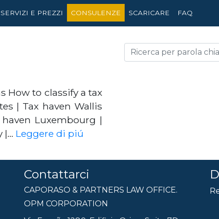
SERVIZI E PREZZI
CONSULENZE
SCARICARE
FAQ
s How to classify a tax
es | Tax haven Wallis
ax haven Luxembourg |
y |…
Leggere di piú
Contattarci
D
CAPORASO & PARTNERS LAW OFFICE.
Re
OPM CORPORATION