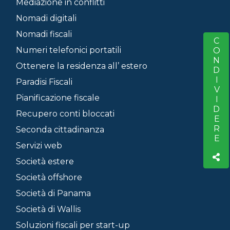
Mediazione in conflitti
Nomadi digitali
Nomadi fiscali
CONDIVIDERE
S
Numeri telefonici portatili
Ottenere la residenza all’ estero
Paradisi Fiscali
Pianificazione fiscale
Recupero conti bloccati
Seconda cittadinanza
Servizi web
Società estere
Società offshore
Società di Panama
Società di Wallis
Soluzioni fiscali per start-up