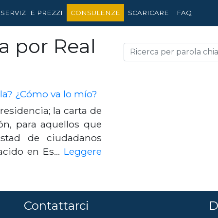
SERVIZI E PREZZI
CONSULENZE
SCARICARE
FAQ
a por Real
la? ¿Cómo va lo mío?
residencia; la carta de
ón, para aquellos que
estad de ciudadanos
nacido en Es…
Leggere
Contattarci
D