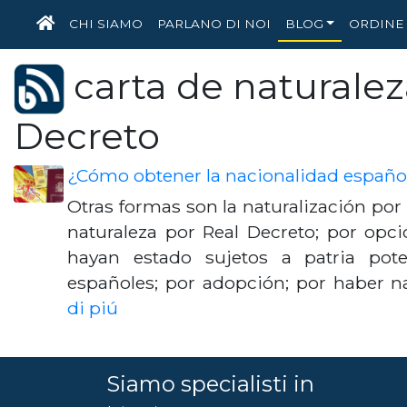
HOME
CHI SIAMO
PARLANO DI NOI
BLOG
ORDINE 
carta de naturalez
Decreto
¿Cómo obtener la nacionalidad españo
Otras formas son la naturalización por 
naturaleza por Real Decreto; por opci
hayan estado sujetos a patria pot
españoles; por adopción; por haber 
di piú
Siamo specialisti in