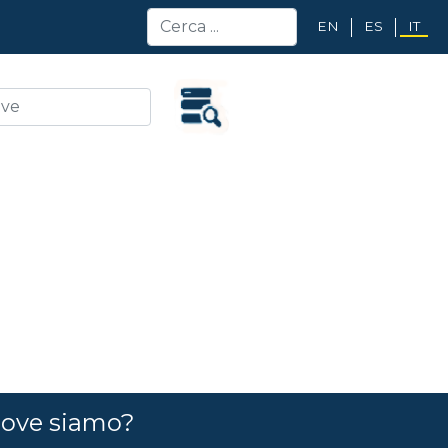
EN
ES
IT
ove siamo?