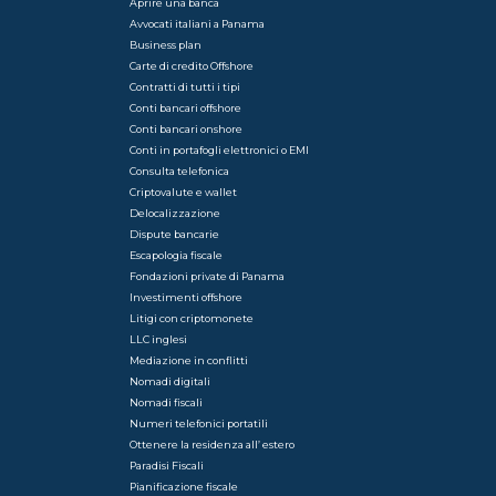
Aprire una banca
Avvocati italiani a Panama
Business plan
Carte di credito Offshore
Contratti di tutti i tipi
Conti bancari offshore
Conti bancari onshore
Conti in portafogli elettronici o EMI
Consulta telefonica
Criptovalute e wallet
Delocalizzazione
Dispute bancarie
Escapologia fiscale
Fondazioni private di Panama
Investimenti offshore
Litigi con criptomonete
LLC inglesi
Mediazione in conflitti
Nomadi digitali
Nomadi fiscali
Numeri telefonici portatili
Ottenere la residenza all’ estero
Paradisi Fiscali
Pianificazione fiscale