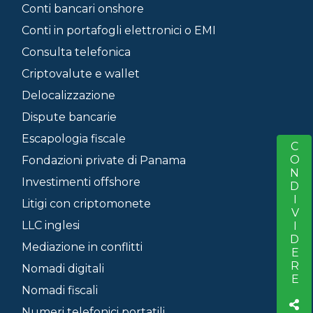
Conti bancari onshore
Conti in portafogli elettronici o EMI
Consulta telefonica
Criptovalute e wallet
Delocalizzazione
Dispute bancarie
Escapologia fiscale
CONDIVIDERE
S
Fondazioni private di Panama
Investimenti offshore
Litigi con criptomonete
LLC inglesi
Mediazione in conflitti
Nomadi digitali
Nomadi fiscali
Numeri telefonici portatili