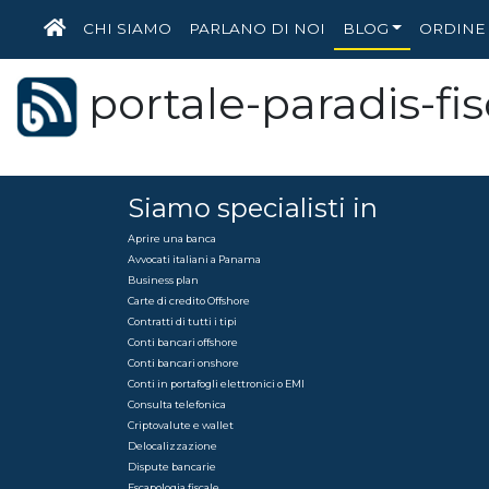
HOME
CHI SIAMO
PARLANO DI NOI
BLOG
ORDINE 
portale-paradis-fis
Siamo specialisti in
Aprire una banca
Avvocati italiani a Panama
Business plan
Carte di credito Offshore
Contratti di tutti i tipi
Conti bancari offshore
Conti bancari onshore
Conti in portafogli elettronici o EMI
Consulta telefonica
Criptovalute e wallet
Delocalizzazione
Dispute bancarie
Escapologia fiscale