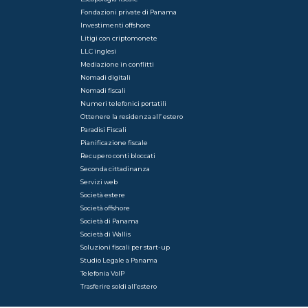
Fondazioni private di Panama
Investimenti offshore
Litigi con criptomonete
LLC inglesi
Mediazione in conflitti
Nomadi digitali
Nomadi fiscali
Numeri telefonici portatili
Ottenere la residenza all’ estero
Paradisi Fiscali
Pianificazione fiscale
Recupero conti bloccati
Seconda cittadinanza
Servizi web
Società estere
Società offshore
Società di Panama
Società di Wallis
Soluzioni fiscali per start-up
Studio Legale a Panama
Telefonia VoIP
Trasferire soldi all’estero