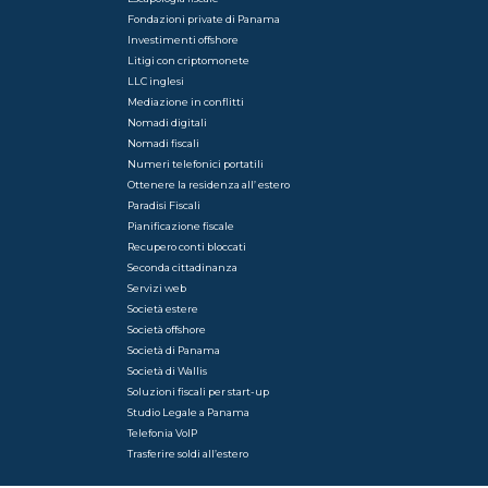
Fondazioni private di Panama
Investimenti offshore
Litigi con criptomonete
LLC inglesi
Mediazione in conflitti
Nomadi digitali
Nomadi fiscali
Numeri telefonici portatili
Ottenere la residenza all’ estero
Paradisi Fiscali
Pianificazione fiscale
Recupero conti bloccati
Seconda cittadinanza
Servizi web
Società estere
Società offshore
Società di Panama
Società di Wallis
Soluzioni fiscali per start-up
Studio Legale a Panama
Telefonia VoIP
Trasferire soldi all’estero