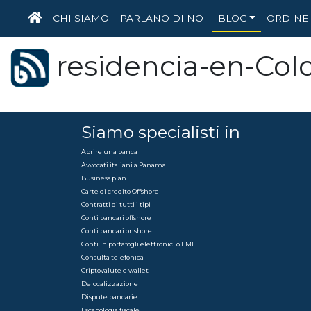
HOME
CHI SIAMO
PARLANO DI NOI
BLOG
ORDINE 
residencia-en-Co
Siamo specialisti in
Aprire una banca
Avvocati italiani a Panama
Business plan
Carte di credito Offshore
Contratti di tutti i tipi
Conti bancari offshore
Conti bancari onshore
Conti in portafogli elettronici o EMI
Consulta telefonica
Criptovalute e wallet
Delocalizzazione
Dispute bancarie
Escapologia fiscale